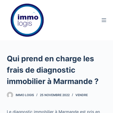
P
a
s
s
e
r
a
u
Qui prend en charge les
c
o
frais de diagnostic
n
t
immobilier à Marmande ?
e
n
IMMO LOGIS
25 NOVEMBRE 2022
VENDRE
u
Le diagnostic immobilier à Marmande est pris en